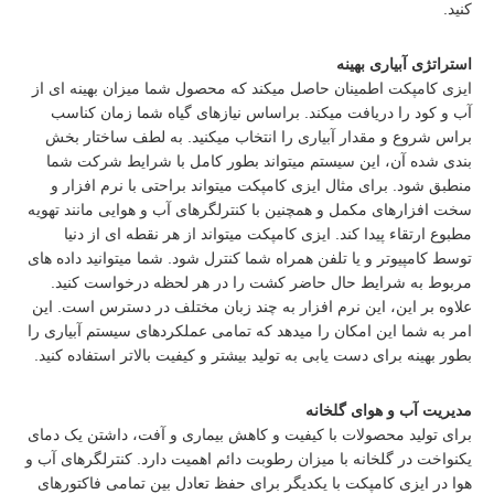
کنید.
استراتژی آبیاری بهینه
ایزی کامپکت اطمینان حاصل میکند که محصول شما میزان بهینه ای از
آب و کود را دریافت میکند. براساس نیازهای گیاه شما زمان کناسب
براس شروع و مقدار آبیاری را انتخاب میکنید. به لطف ساختار بخش
بندی شده آن، این سیستم میتواند بطور کامل با شرایط شرکت شما
منطبق شود. برای مثال ایزی کامپکت میتواند براحتی با نرم افزار و
سخت افزارهای مکمل و همچنین با کنترلگرهای آب و هوایی مانند تهویه
مطبوع ارتقاء پیدا کند. ایزی کامپکت میتواند از هر نقطه ای از دنیا
توسط کامپیوتر و یا تلفن همراه شما کنترل شود. شما میتوانید داده های
مربوط به شرایط حال حاضر کشت را در هر لحظه درخواست کنید.
علاوه بر این، این نرم افزار به چند زبان مختلف در دسترس است. این
امر به شما این امکان را میدهد که تمامی عملکردهای سیستم آبیاری را
بطور بهینه برای دست یابی به تولید بیشتر و کیفیت بالاتر استفاده کنید.
مدیریت آب و هوای گلخانه
برای تولید محصولات با کیفیت و کاهش بیماری و آفت، داشتن یک دمای
یکنواخت در گلخانه با میزان رطوبت دائم اهمیت دارد. کنترلگرهای آب و
هوا در ایزی کامپکت با یکدیگر برای حفظ تعادل بین تمامی فاکتورهای