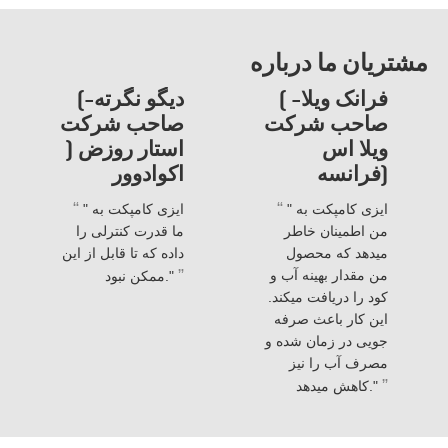
مشتریان ما درباره
( فرانک ویلا-
(دیگو نگرته-
صاحب شرکت
صاحب شرکت
ویلا اس
استار روزض (
(فرانسه
اکوادوور
“
“
" ایزی کامپکت به
" ایزی کامپکت به
من اطمینان خاطر
ما قدرت کنترلی را
میدهد که محصول
داده که تا قابل از این
”
من مقدار بهینه آب و
ممکن نبود."
کود را دریافت میکند.
این کار باعث صرفه
جویی در زمان شده و
مصرف آب را نیز
”
کاهش میدهد."