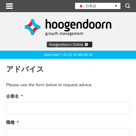
日本語
Hoogendoorn Online
Need help? +31 (0) 10 460 80 30
アドバイス
Please use the form below to request advice.
企業名
*
職種
*