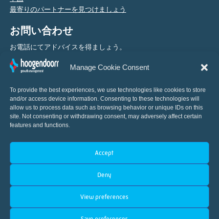
最寄りのパートナーを見つけましょう
お問い合わせ
お電話にてアドバイスを得ましょう。
Manage Cookie Consent
+31 (0) 10 460 80 80
To provide the best experiences, we use technologies like cookies to store
and/or access device information. Consenting to these technologies will
allow us to process data such as browsing behavior or unique IDs on this
site. Not consenting or withdrawing consent, may adversely affect certain
features and functions.
Accept
園芸の自動化における国際的なイノベーター
Deny
View preferences
Save preferences