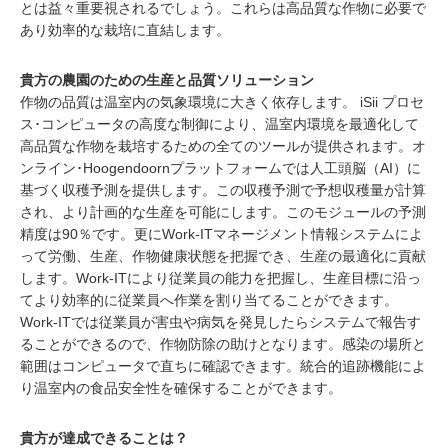
とは益々重要視されるでしょう。これらは高品質な作物に必要で
あり効率的な栽培に直結します。
貴方の農園のための生産と品質ソリューション
作物の品質は温室内の気象環境に大きく依存します。 iSii プロセ
ス･コンピュータの高度な制御により、温室内環境を最適化して
高品質な作物を栽培するための全てのツールが提供されます。オ
ンライン･Hoogendoornプラットフォームでは人工頭脳（AI）に
基づく収穫予測を提供します。この収穫予測で予想収穫量が計算
され、より計画的な生産を可能にします。このモジュールの予測
精度は90％です。更にWork-ITマネージメント情報システムによ
って労働、生産、作物健康状態を把握でき、生産の最適化に貢献
します。Work-ITにより従業員の能力を把握し、生産目標に沿っ
てより効率的に従業員へ作業を割り当てることができます。
Work-ITでは従業員が害虫や病気を発見したらシステムで報告す
ることができるので、作物防除の助けとなります。感染の場所と
範囲はコンピュータで直ちに確認できます。統合的追跡機能によ
り温室内の食品安全性を確保することができます。
貴方が達成できることは？