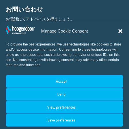
お問い合わせ
お電話にてアドバイスを得ましょう。
Manage Cookie Consent
+31 (0) 10 460 80 80
To provide the best experiences, we use technologies like cookies to store
and/or access device information. Consenting to these technologies will
allow us to process data such as browsing behavior or unique IDs on this
site. Not consenting or withdrawing consent, may adversely affect certain
features and functions.
Accept
園芸の自動化における国際的なイノベーター
Deny
View preferences
Save preferences