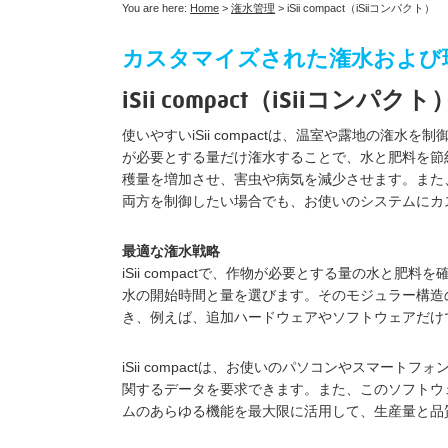
You are here:
Home
>
潅水管理
>
iSii compact（iSiiコンパクト）
カスタマイズされた潅水および
iSii compact（iSiiコンパクト
使いやすいiSii compactは、温室や露地の潅水を制
が必要とする量だけ潅水することで、水と肥料を節
穫量を増加させ、害虫や病気を減少させます。また
両方を制御したい場合でも、お使いのシステムにカ
最適な潅水戦略
iSii compactで、作物が必要とする量の水と
水の開始時間と量を選びます。そのモジュラー構造
き、例えば、追加ハードウェアやソフトウェアだけ
iSii compactは、お使いのパソコンやスマー
関するデータを要求できます。また、このソフトウ
ムのあらゆる機能を最大限に活用して、生産量と品