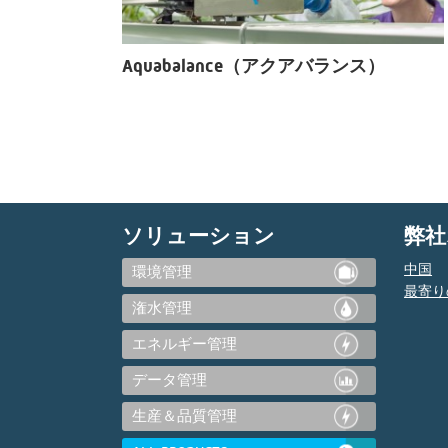
Aquabalance（アクアバランス）
ソリューション
弊社
中国
環境管理
最寄り
潅水管理
エネルギー管理
データ管理
生産＆品質管理