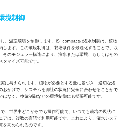
環境制御
）
御し、温室環境を制御します。iSii compactの潅水制御は、植物
約します。この環境制御は、栽培条件を最適化することで、収
、そのモジュラー構造により、潅水または環境、もしくはその
スタマイズ可能です。
肥料を確実に与えられます。植物が必要とする量に基づき、適切な潅
のおかげで、システムを御社の状況に完全に合わせることがで
ではなく、換気制御などの環境制御にも拡張可能です。
トフォンで、世界中どこからでも操作可能で、いつでも栽培の現状に
ェアは、複数の言語で利用可能です。これにより、潅水システ
質を高められるのです。