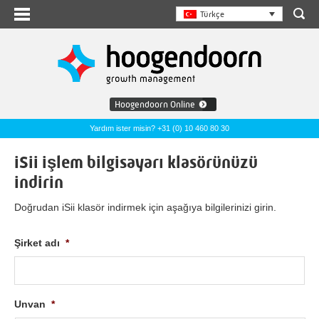
Türkçe
Hoogendoorn Online
Yardım ister misin? +31 (0) 10 460 80 30
iSii işlem bilgisayarı klasörünüzü
indirin
Doğrudan iSii klasör indirmek için aşağıya bilgilerinizi girin.
Şirket adı
*
Unvan
*