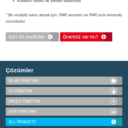
Kullanıcı dostu ve zaman tasarruflu
* Bu modülü satın almak için, PAR sensörü ve PAR ürün kontrolü
zorunludur.
Geri iSii modüller
Öneriniz var mı?
Çözümler
İKLIM YÖNETIMI
SU YÖNETIMI
ENERJI YÖNETIMI
VERI YÖNETIMI
ALL PRODUCTS