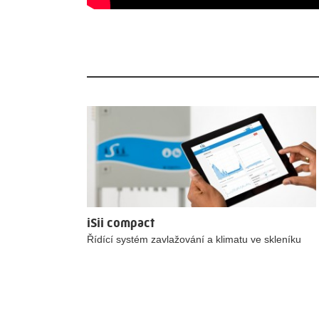
iSii compact
Řídící systém zavlažování a klimatu ve skleníku