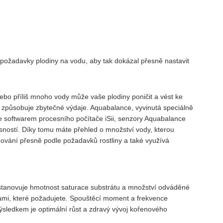
 požadavky plodiny na vodu, aby tak dokázal přesně nastavit
nebo příliš mnoho vody může vaše plodiny poničit a vést ke
 způsobuje zbytečné výdaje. Aquabalance, vyvinutá speciálně
 se softwarem procesního počítače iSii, senzory Aquabalance
esností. Díky tomu máte přehled o množství vody, kterou
žování přesně podle požadavků rostliny a také využívá
stanovuje hmotnost saturace substrátu a množství odváděné
tami, které požadujete. Spouštěcí moment a frekvence
ýsledkem je optimální růst a zdravý vývoj kořenového