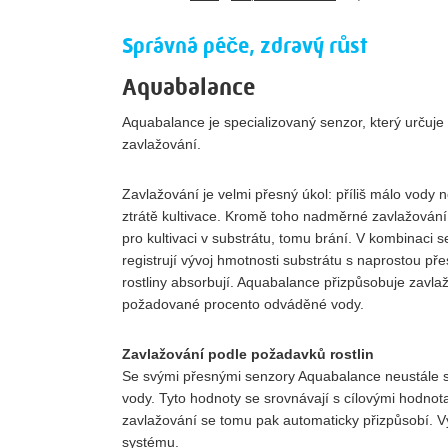
Správná péče, zdravý růst
Aquabalance
Aquabalance je specializovaný senzor, který určuje
zavlažování.
Zavlažování je velmi přesný úkol: příliš málo vody 
ztrátě kultivace. Kromě toho nadměrné zavlažování
pro kultivaci v substrátu, tomu brání. V kombinaci
registrují vývoj hmotnosti substrátu s naprostou př
rostliny absorbují. Aquabalance přizpůsobuje zavla
požadované procento odváděné vody.
Zavlažování podle požadavků rostlin
Se svými přesnými senzory Aquabalance neustále 
vody. Tyto hodnoty se srovnávají s cílovými hodno
zavlažování se tomu pak automaticky přizpůsobí. V
systému.