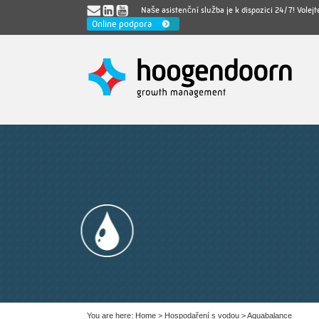
Naše asistenční služba je k dispozici 24/7! Volejt
Online podpora
You are here:
Home
>
Hospodaření s vodou
>
Aquabalance