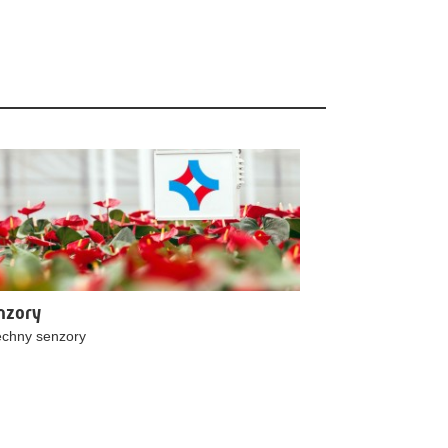
nzory
chny senzory