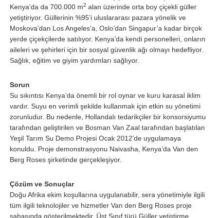
2
Kenya’da da 700.000 m
alan üzerinde orta boy çiçekli güller
yetiştiriyor. Güllerinin %95’i uluslararası pazara yönelik ve
Moskova’dan Los Angeles’a, Oslo’dan Singapur’a kadar birçok
yerde çiçekçilerde satılıyor. Kenya’da kendi personelleri, onların
aileleri ve şehirleri için bir sosyal güvenlik ağı olmayı hedefliyor.
Sağlık, eğitim ve giyim yardımları sağlıyor.
Sorun
Su sıkıntısı Kenya’da önemli bir rol oynar ve kuru karasal iklim
vardır. Suyu en verimli şekilde kullanmak için etkin su yönetimi
zorunludur. Bu nedenle, Hollandalı tedarikçiler bir konsorsiyumu
tarafından geliştirilen ve Bosman Van Zaal tarafından başlatılan
Yeşil Tarım Su Demo Projesi Ocak 2012’de uygulamaya
konuldu. Proje demonstrasyonu Naivasha, Kenya’da Van den
Berg Roses şirketinde gerçekleşiyor.
Çözüm ve Sonuçlar
Doğu Afrika ekim koşullarına uygulanabilir, sera yönetimiyle ilgili
tüm ilgili teknolojiler ve hizmetler Van den Berg Roses proje
sahasında gösterilmektedir. Üst Sınıf türü Güller yetiştirme