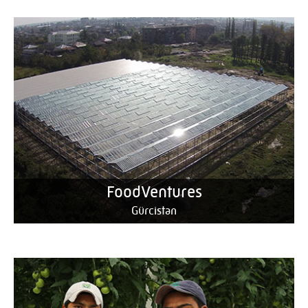
FoodVentures
Gürcistan