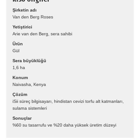
Şirketin adı
Van den Berg Roses
Yetiştirici
Arie van den Berg, sera sahibi
Ürün
Gül
Sera büyüklüğü
1,6 ha
Konum
Naivasha, Kenya
Çözüm
iSii süreç bilgisayarı, hindistan cevizi torfu alt katmanları,
sulama sistemleri
Sonuçlar
%60 su tasarrufu ve %20 daha yüksek üretim düzeyi