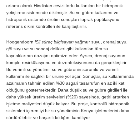
ortamı olarak Hindistan cevizi torfu kullanılan bir hidroponik
yetiştirme sisteminde dikilmiştir. Su ve gübre kullanımı ve
hidroponik sistemde üretim sonuçları toprak popülasyonu
referans dikim kontrolleri ile karşılaştırılır.
Hoogendoorn
iSii süreç bilgisayarı
yağmur suyu, drenaj suyu,
göl suyu ve su sondaj delikleri gibi kullanılan tüm su
kaynaklarının dozajını optimize eder. Ayrıca, drenaj suyunun
komple resirkülasyonu ve dezenfeksiyonunu da gerçekleştirir.
Bu verimli su yönetimi, su ve gübrenin sorumlu ve verimli
kullanımı ile sağlıklı bir ürüne yol açar. Sonuçlar, su kullanımında
azalmanın tahmin edilen %30 asgari tasarrufun en az iki katı
olduğunu göstermektedir. Daha düşük su ve gübre girdileri ile
daha yüksek üretim seviyeleri (%20) sayesinde, getiri artarken
işletme maliyetleri düşük kalıyor. Bu proje, kontrollü hidroponik
sistemleri içeren iyi bir su yönetiminin Kenya işletmelerini daha
sürdürülebilir ve başarılı kıldığını kanıtlıyor.