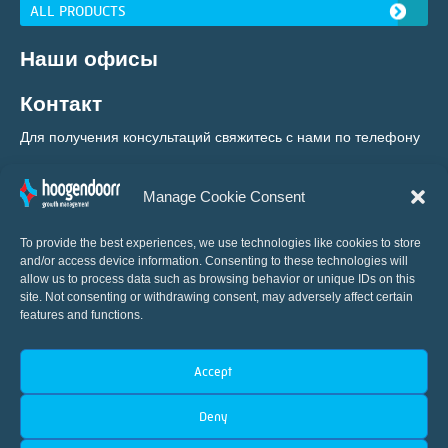
ALL PRODUCTS
Наши офисы
Контакт
Для получения консультаций свяжитесь с нами по телефону
+31 (0) 10 460 80 80
Manage Cookie Consent
To provide the best experiences, we use technologies like cookies to store
and/or access device information. Consenting to these technologies will
allow us to process data such as browsing behavior or unique IDs on this
site. Not consenting or withdrawing consent, may adversely affect certain
features and functions.
Мировой новатор в области
Accept
автоматизации систем управления теплицами
Deny