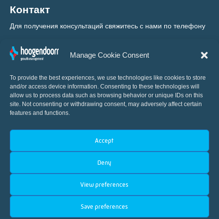
Контакт
Для получения консультаций свяжитесь с нами по телефону
+31 (0) 10 460 80 80
Manage Cookie Consent
To provide the best experiences, we use technologies like cookies to store
and/or access device information. Consenting to these technologies will
allow us to process data such as browsing behavior or unique IDs on this
site. Not consenting or withdrawing consent, may adversely affect certain
features and functions.
Мировой новатор в области
Accept
автоматизации систем управления теплицами
Deny
View preferences
Save preferences