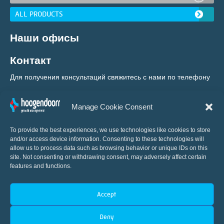
ALL PRODUCTS
Наши офисы
Контакт
Для получения консультаций свяжитесь с нами по телефону
+31 (0) 10 460 80 80
Manage Cookie Consent
To provide the best experiences, we use technologies like cookies to store
and/or access device information. Consenting to these technologies will
allow us to process data such as browsing behavior or unique IDs on this
site. Not consenting or withdrawing consent, may adversely affect certain
features and functions.
Мировой новатор в области
Accept
автоматизации систем управления теплицами
Deny