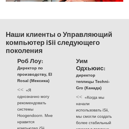
Наши клиенты о Управляющий
компьютер iSii следующего
поколения
Роб Лоу:
Уим
Одхьюис:
Директор по
производству, El
директор
Rosal (Мексика)
теплицы Techni-
Gro (Канада)
<<
«Я
однозначно могу
<<
«Когда мы
рекомендовать
начали
системы
использовать iSii,
Hoogendoorn. Мне
мы смогли создать
нравится
более стабильный
компьютер iSii,