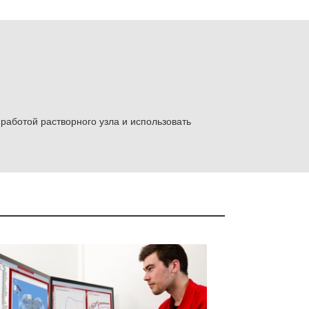
Виктор 
Главный Аг
<<
работой растворного узла и использовать
Весы HGM
как уровень